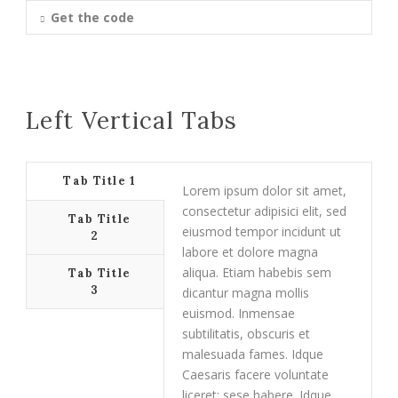
Get the code
Left Vertical Tabs
Tab Title 1
Lorem ipsum dolor sit amet,
consectetur adipisici elit, sed
Tab Title
eiusmod tempor incidunt ut
2
labore et dolore magna
aliqua. Etiam habebis sem
Tab Title
3
dicantur magna mollis
euismod. Inmensae
subtilitatis, obscuris et
malesuada fames. Idque
Caesaris facere voluntate
liceret: sese habere. Idque